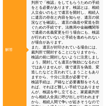
判所で「検認」をしてもらうための手続
をとる必要があります。検認とは、相続
人立会いのもとで遺言を開封し、相続人
に遺言の存在と内容を知らせ、遺言の状
況などを確認し、遺言の偽造や変造を防
ぐための手続です。法務局や金融機関等
で遺産の名義変更を行う場合にも、検認
が行われていないと手続を進められない
が場合があります。
また、遺言が封印されている場合には、
解答
裁判所で開封することになりますから、
検認の前に開封しないように注意しまし
ょう。開封しても遺言が無効になるわけ
ではありませんが、後で遺言を偽造、変
造したなどと言われてしまうこともあり
ますから、十分に注意が必要です。
検認手続は、戸籍など必要書類をそろえ
れば、それほど難しい手続ではありませ
んが、検認を申し立てると、家庭裁判所
から相続人全員に呼び出しが行われます
から、相続人間で争いが起きそうなので