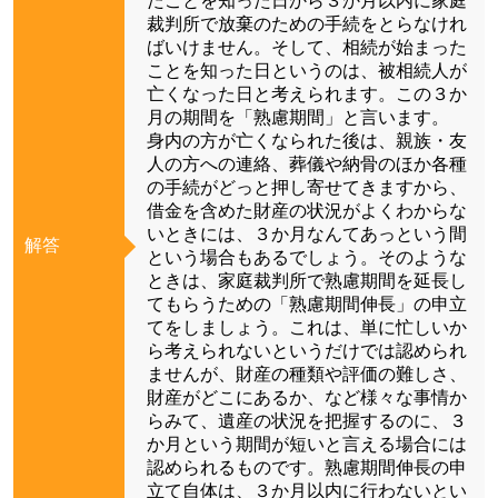
たことを知った日から３か月以内に家庭
裁判所で放棄のための手続をとらなけれ
ばいけません。そして、相続が始まった
ことを知った日というのは、被相続人が
亡くなった日と考えられます。この３か
月の期間を「熟慮期間」と言います。
身内の方が亡くなられた後は、親族・友
人の方への連絡、葬儀や納骨のほか各種
の手続がどっと押し寄せてきますから、
借金を含めた財産の状況がよくわからな
いときには、３か月なんてあっという間
解答
という場合もあるでしょう。そのような
ときは、家庭裁判所で熟慮期間を延長し
てもらうための「熟慮期間伸長」の申立
てをしましょう。これは、単に忙しいか
ら考えられないというだけでは認められ
ませんが、財産の種類や評価の難しさ、
財産がどこにあるか、など様々な事情か
らみて、遺産の状況を把握するのに、３
か月という期間が短いと言える場合には
認められるものです。熟慮期間伸長の申
立て自体は、３か月以内に行わないとい